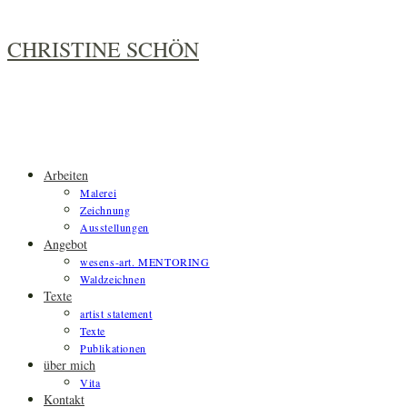
Zum
Inhalt
CHRISTINE SCHÖN
springen
Arbeiten
Malerei
Zeichnung
Ausstellungen
Angebot
wesens-art. MENTORING
Waldzeichnen
Texte
artist statement
Texte
Publikationen
über mich
Vita
Kontakt