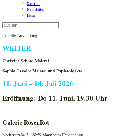
Kontakt
Newsletter
home
Diese
Press
Website
Escape
aktuelle Ausstellung
durchsuchen
to
close
WEITER
the
search
panel.
Christine Schön: Malerei
Sophie Casado: Malerei und Papierobjekte
11. Juni – 18. Juli 2026
Eröffnung:
Do 11. Juni, 19.30 Uhr
Galerie RosenRot
Neckarstraße 3, 68259 Mannheim Feudenheim