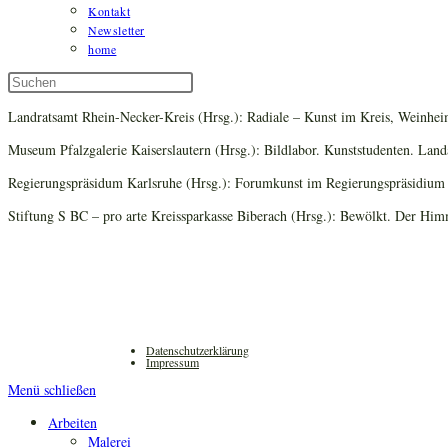
Kontakt
Newsletter
home
Diese
Press
Website
Escape
Landratsamt Rhein-Necker-Kreis (Hrsg.): Radiale – Kunst im Kreis, Weinh
durchsuchen
to
close
Museum Pfalzgalerie Kaiserslautern (Hrsg.): Bildlabor. Kunststudenten. La
the
search
Regierungspräsidum Karlsruhe (Hrsg.): Forumkunst im Regierungspräsidium K
panel.
Stiftung S BC – pro arte Kreissparkasse Biberach (Hrsg.): Bewölkt. Der H
Datenschutzerklärung
Impressum
Menü schließen
Arbeiten
Malerei