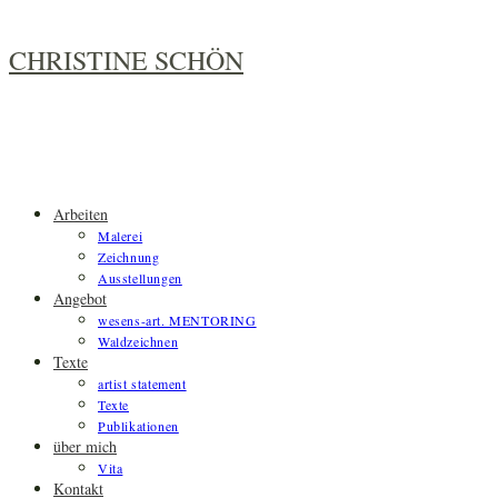
Zum
Inhalt
CHRISTINE SCHÖN
springen
Arbeiten
Malerei
Zeichnung
Ausstellungen
Angebot
wesens-art. MENTORING
Waldzeichnen
Texte
artist statement
Texte
Publikationen
über mich
Vita
Kontakt