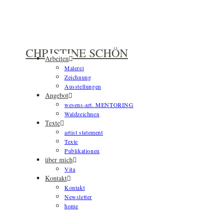
Zum
Inhalt
springen
CHRISTINE SCHÖN
Arbeiten
Malerei
Zeichnung
Ausstellungen
Angebot
wesens-art. MENTORING
Waldzeichnen
Texte
artist statement
Texte
Publikationen
über mich
Vita
Kontakt
Kontakt
Newsletter
home