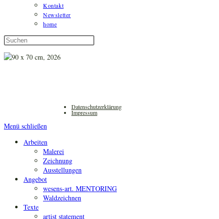
Kontakt
Newsletter
home
Diese
Press
Website
Escape
durchsuchen
to
close
the
search
panel.
Datenschutzerklärung
Impressum
Menü schließen
Arbeiten
Malerei
Zeichnung
Ausstellungen
Angebot
wesens-art. MENTORING
Waldzeichnen
Texte
artist statement