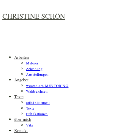
Zum
Inhalt
CHRISTINE SCHÖN
springen
Arbeiten
Malerei
Zeichnung
Ausstellungen
Angebot
wesens-art. MENTORING
Waldzeichnen
Texte
artist statement
Texte
Publikationen
über mich
Vita
Kontakt