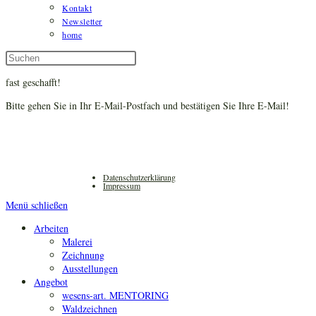
Kontakt
Newsletter
home
Diese
Press
Website
Escape
fast geschafft!
durchsuchen
to
close
Bitte gehen Sie in Ihr E-Mail-Postfach und bestätigen Sie Ihre E-Mail!
the
search
panel.
Datenschutzerklärung
Impressum
Menü schließen
Arbeiten
Malerei
Zeichnung
Ausstellungen
Angebot
wesens-art. MENTORING
Waldzeichnen