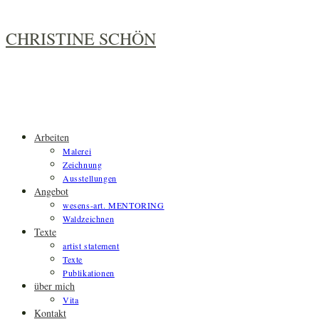
Zum
Inhalt
CHRISTINE SCHÖN
springen
Arbeiten
Malerei
Zeichnung
Ausstellungen
Angebot
wesens-art. MENTORING
Waldzeichnen
Texte
artist statement
Texte
Publikationen
über mich
Vita
Kontakt