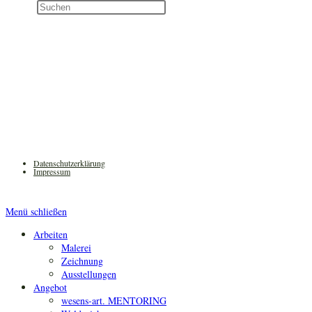
Diese
Press
Website
Escape
durchsuchen
to
close
the
search
panel.
Datenschutzerklärung
Impressum
Menü schließen
Arbeiten
Malerei
Zeichnung
Ausstellungen
Angebot
wesens-art. MENTORING