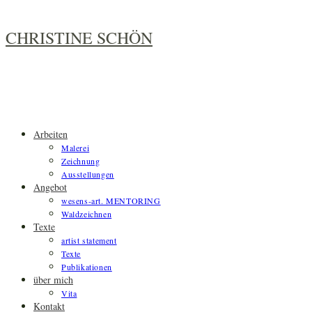
Zum
Inhalt
CHRISTINE SCHÖN
springen
Arbeiten
Malerei
Zeichnung
Ausstellungen
Angebot
wesens-art. MENTORING
Waldzeichnen
Texte
artist statement
Texte
Publikationen
über mich
Vita
Kontakt