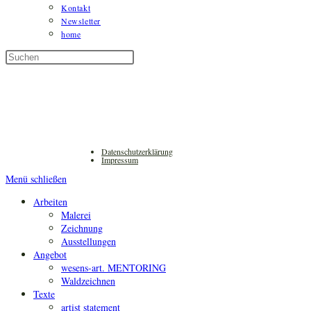
Kontakt
Newsletter
home
Diese
Press
Website
Escape
durchsuchen
to
close
the
search
panel.
Datenschutzerklärung
Impressum
Menü schließen
Arbeiten
Malerei
Zeichnung
Ausstellungen
Angebot
wesens-art. MENTORING
Waldzeichnen
Texte
artist statement