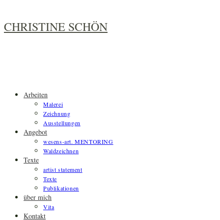
Zum
Inhalt
CHRISTINE SCHÖN
springen
Arbeiten
Malerei
Zeichnung
Ausstellungen
Angebot
wesens-art. MENTORING
Waldzeichnen
Texte
artist statement
Texte
Publikationen
über mich
Vita
Kontakt