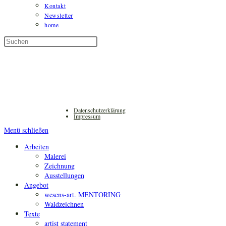
Kontakt
Newsletter
home
Diese
Press
Website
Escape
durchsuchen
to
close
the
search
panel.
Datenschutzerklärung
Impressum
Menü schließen
Arbeiten
Malerei
Zeichnung
Ausstellungen
Angebot
wesens-art. MENTORING
Waldzeichnen
Texte
artist statement