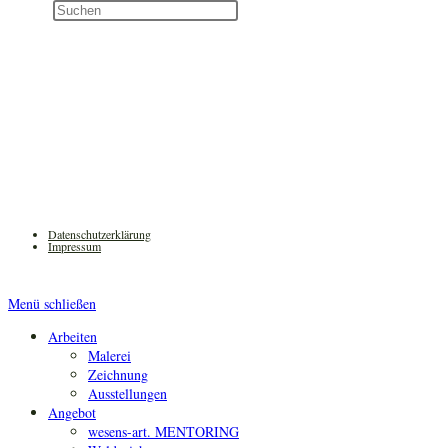
Diese
Press
Website
Escape
durchsuchen
to
close
the
search
panel.
Datenschutzerklärung
Impressum
Menü schließen
Arbeiten
Malerei
Zeichnung
Ausstellungen
Angebot
wesens-art. MENTORING