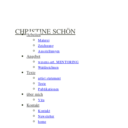
Zum
Inhalt
springen
CHRISTINE SCHÖN
Arbeiten
Malerei
Zeichnung
Ausstellungen
Angebot
wesens-art. MENTORING
Waldzeichnen
Texte
artist statement
Texte
Publikationen
über mich
Vita
Kontakt
Kontakt
Newsletter
home