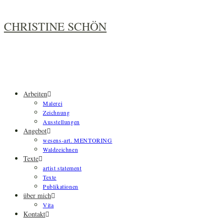
Zum
Inhalt
CHRISTINE SCHÖN
springen
Arbeiten
Malerei
Zeichnung
Ausstellungen
Angebot
wesens-art. MENTORING
Waldzeichnen
Texte
artist statement
Texte
Publikationen
über mich
Vita
Kontakt