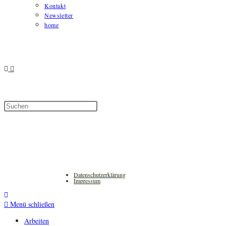
Kontakt
Newsletter
home
Diese
Press
Website
Escape
durchsuchen
to
close
the
search
panel.
Datenschutzerklärung
Impressum
Menü schließen
Arbeiten