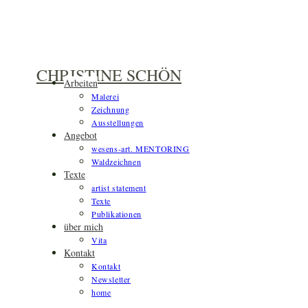
Zum
Inhalt
springen
CHRISTINE SCHÖN
Arbeiten
Malerei
Zeichnung
Ausstellungen
Angebot
wesens-art. MENTORING
Waldzeichnen
Texte
artist statement
Texte
Publikationen
über mich
Vita
Kontakt
Kontakt
Newsletter
home