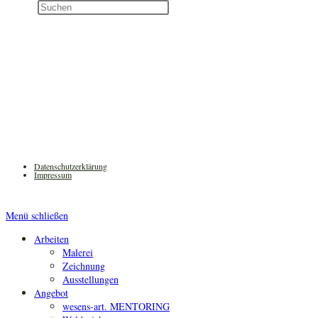
Diese
Press
Website
Escape
durchsuchen
to
close
the
search
panel.
Datenschutzerklärung
Impressum
Menü schließen
Arbeiten
Malerei
Zeichnung
Ausstellungen
Angebot
wesens-art. MENTORING