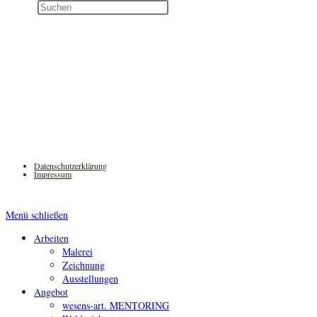
Diese
Press
Website
Escape
durchsuchen
to
close
the
search
panel.
Datenschutzerklärung
Impressum
Menü schließen
Arbeiten
Malerei
Zeichnung
Ausstellungen
Angebot
wesens-art. MENTORING