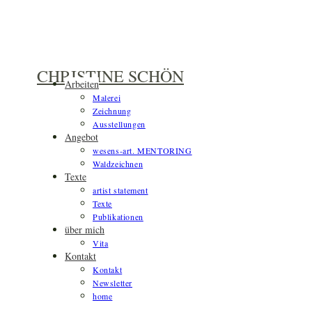
Zum
Inhalt
springen
CHRISTINE SCHÖN
Arbeiten
Malerei
Zeichnung
Ausstellungen
Angebot
wesens-art. MENTORING
Waldzeichnen
Texte
artist statement
Texte
Publikationen
über mich
Vita
Kontakt
Kontakt
Newsletter
home